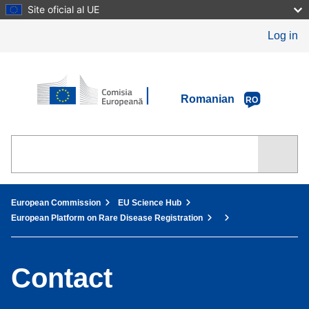
Skip
Site oficial al UE
to
main
Log in
content
European Commission
Romanian
RO
You are here:
European Commission
EU Science Hub
European Platform on Rare Disease Registration
Contact